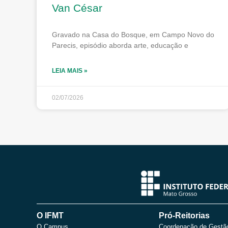
Van César
Gravado na Casa do Bosque, em Campo Novo do
Parecis, episódio aborda arte, educação e
LEIA MAIS »
02/07/2026
O IFMT
Pró-Reitorias
O Campus
Coordenação de Gestã