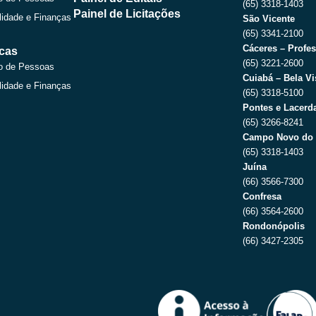
(65) 3318-1403
r
m
Painel de Licitações
lidade e Finanças
São Vicente
(65) 3341-2100
Cáceres – Profes
icas
(65) 3221-2600
o de Pessoas
Cuiabá – Bela Vi
lidade e Finanças
(65) 3318-5100
Pontes e Lacerda
(65) 3266-8241
Campo Novo do 
(65) 3318-1403
Juína
(66) 3566-7300
Confresa
(66) 3564-2600
Rondonópolis
(66) 3427-2305