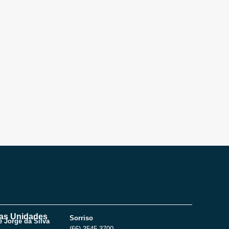
as Unidades
Sorriso
 Jorge da Silva
(66) 3545-3700