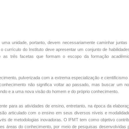
uma unidade, portanto, devem necessariamente caminhar juntas
currículo do Instituto deve apresentar um conjunto de habilidade
re as três facetas que formam o escopo da formação acadêmi
ecimento, pulverizada com a extrema especialização e cientificismo
 conhecimento não significa voltar ao passado, mas buscar um n
do e a uma nova visão do homem e do próprio conhecimento.
te para as atividades de ensino, entretanto, na época da elabora
nsão articulado com o ensino em seus diversos níveis e modalidad
vés de metodologias inovadoras. O IFMT tem como objetivo contrib
ntes áreas do conhecimento, por meio de pesquisas desenvolvidas 