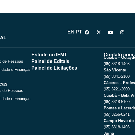
F
X
Y
I
EN
PT
a
-
o
n
c
t
u
s
e
w
t
t
b
i
u
a
o
t
b
g
Estude no IFMT
Contato com 
o
t
e
r
Cuiabá – Octayde
Painel de Editais
o de Pessoas
k
e
a
(65) 3318-1403
r
m
Painel de Licitações
lidade e Finanças
São Vicente
(65) 3341-2100
Cáceres – Profes
icas
(65) 3221-2600
o de Pessoas
Cuiabá – Bela Vi
lidade e Finanças
(65) 3318-5100
Pontes e Lacerda
(65) 3266-8241
Campo Novo do 
(65) 3318-1403
Juína