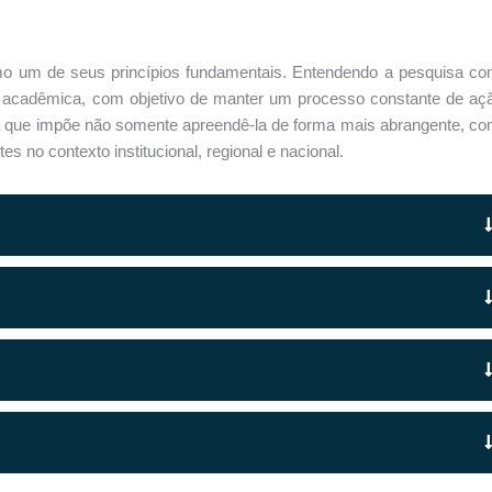
mo um de seus princípios fundamentais. Entendendo a pesquisa c
ão acadêmica, com objetivo de manter um processo constante de aç
ta que impõe não somente apreendê-la de forma mais abrangente, c
s no contexto institucional, regional e nacional.