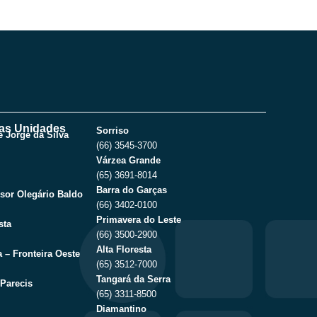
as Unidades
Sorriso
 Jorge da Silva
(66) 3545-3700
Várzea Grande
(65) 3691-8014
Barra do Garças
sor Olegário Baldo
(66) 3402-0100
Primavera do Leste
sta
(66) 3500-2900
Alta Floresta
 – Fronteira Oeste
(65) 3512-7000
Tangará da Serra
Parecis
(65) 3311-8500
Diamantino