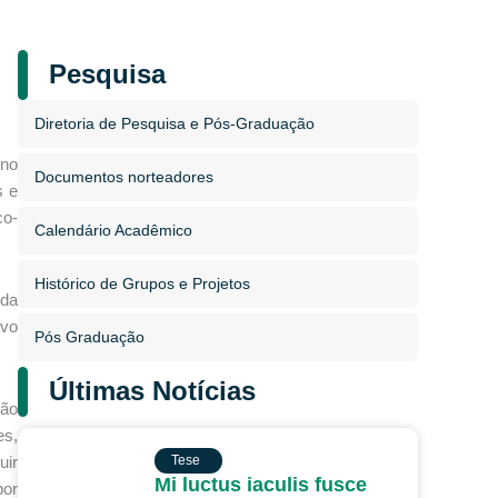
Pesquisa
Diretoria de Pesquisa e Pós-Graduação
 no
Documentos norteadores
s e
co-
Calendário Acadêmico
Histórico de Grupos e Projetos
 da
ovo
Pós Graduação
Últimas Notícias
ção
es,
TESE
Tese
uir
Mi luctus iaculis fusce
por