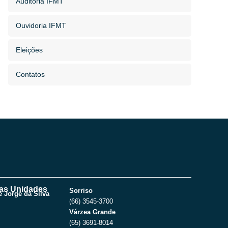
Auditoria IFMT
Ouvidoria IFMT
Eleições
Contatos
as Unidades
Sorriso
 Jorge da Silva
(66) 3545-3700
Várzea Grande
(65) 3691-8014