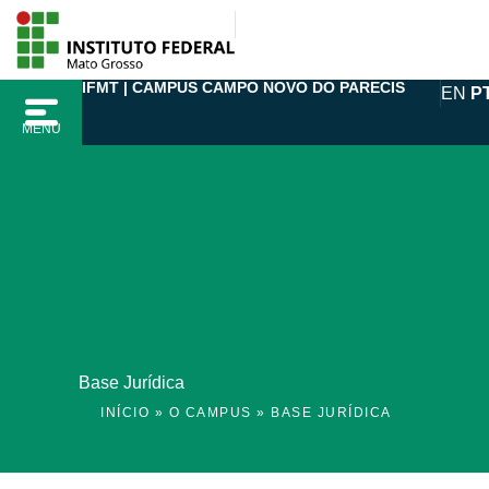
Ir
para
o
IFMT | CAMPUS CAMPO NOVO DO PARECIS
EN
P
conteúdo
MENU
Base Jurídica
INÍCIO
»
O CAMPUS
»
BASE JURÍDICA