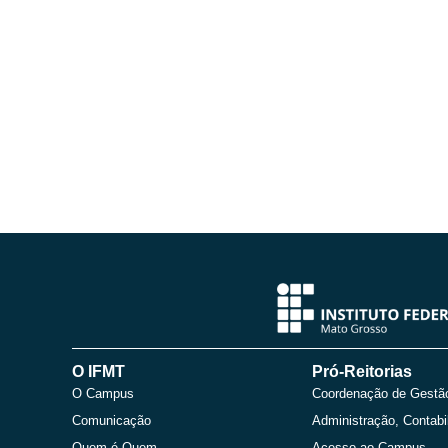
O IFMT
Pró-Reitorias
O Campus
Coordenação de Gestã
Comunicação
Administração, Contabi
Quem é Quem
Acesso ao Campus