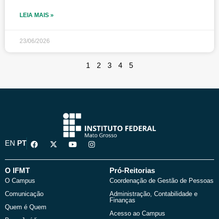
LEIA MAIS »
23/06/2026
1
2
3
4
5
F
X
Y
I
EN
PT
a
-
o
n
c
t
u
s
e
w
t
t
b
i
u
a
O IFMT
Pró-Reitorias
o
t
b
g
O Campus
Coordenação de Gestão de Pessoas
o
t
e
r
k
e
a
Comunicação
Administração, Contabilidade e
r
m
Finanças
Quem é Quem
Acesso ao Campus