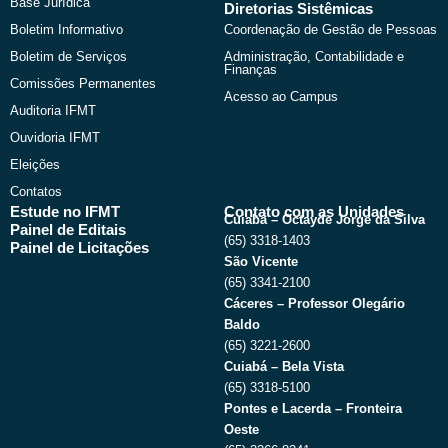
Base Jurídica
Diretorias Sistêmicas
Boletim Informativo
Coordenação de Gestão de Pessoas
Boletim de Serviços
Administração, Contabilidade e
Finanças
Comissões Permanentes
Acesso ao Campus
Auditoria IFMT
Ouvidoria IFMT
Eleições
Contatos
Estude no IFMT
Contato com as Unidades
Cuiabá – Octayde Jorge da Silva
Painel de Editais
(65) 3318-1403
Painel de Licitações
São Vicente
(65) 3341-2100
Cáceres – Professor Olegário
Baldo
(65) 3221-2600
Cuiabá – Bela Vista
(65) 3318-5100
Pontes e Lacerda – Fronteira
Oeste