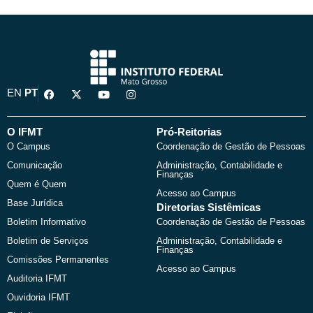
F
X
Y
I
EN
PT
a
-
o
n
c
t
u
s
e
w
t
t
b
i
u
a
O IFMT
Pró-Reitorias
o
t
b
g
O Campus
Coordenação de Gestão de Pessoas
o
t
e
r
k
e
a
Comunicação
Administração, Contabilidade e
r
m
Finanças
Quem é Quem
Acesso ao Campus
Base Jurídica
Diretorias Sistêmicas
Boletim Informativo
Coordenação de Gestão de Pessoas
Boletim de Serviços
Administração, Contabilidade e
Finanças
Comissões Permanentes
Acesso ao Campus
Auditoria IFMT
Ouvidoria IFMT