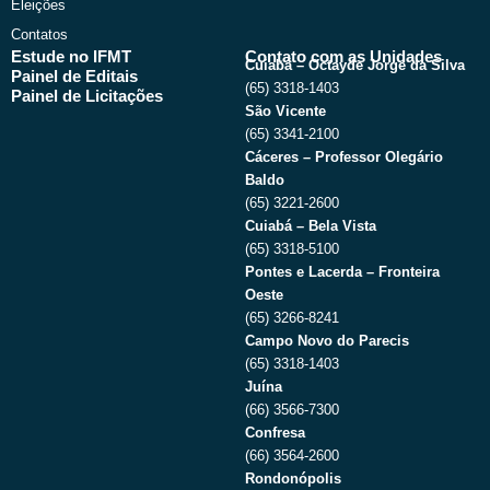
Eleições
Contatos
Estude no IFMT
Contato com as Unidades
Cuiabá – Octayde Jorge da Silva
Painel de Editais
(65) 3318-1403
Painel de Licitações
São Vicente
(65) 3341-2100
Cáceres – Professor Olegário
Baldo
(65) 3221-2600
Cuiabá – Bela Vista
(65) 3318-5100
Pontes e Lacerda – Fronteira
Oeste
(65) 3266-8241
Campo Novo do Parecis
(65) 3318-1403
Juína
(66) 3566-7300
Confresa
(66) 3564-2600
Rondonópolis