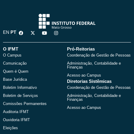
F
X
Y
I
EN
PT
a
-
o
n
c
t
u
s
e
w
t
t
b
i
u
a
O IFMT
Pró-Reitorias
o
t
b
g
O Campus
Coordenação de Gestão de Pessoas
o
t
e
r
k
e
a
Comunicação
Administração, Contabilidade e
r
m
Finanças
Quem é Quem
Acesso ao Campus
Base Jurídica
Diretorias Sistêmicas
Boletim Informativo
Coordenação de Gestão de Pessoas
Boletim de Serviços
Administração, Contabilidade e
Finanças
Comissões Permanentes
Acesso ao Campus
Auditoria IFMT
Ouvidoria IFMT
Eleições