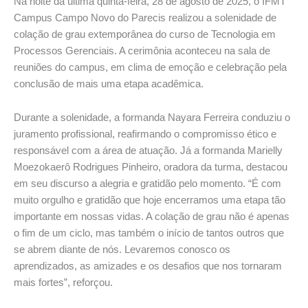
Na noite da última quinta-feira, 28 de agosto de 2025, o IFMT
Campus Campo Novo do Parecis realizou a solenidade de
colação de grau extemporânea do curso de Tecnologia em
Processos Gerenciais. A cerimônia aconteceu na sala de
reuniões do campus, em clima de emoção e celebração pela
conclusão de mais uma etapa acadêmica.
Durante a solenidade, a formanda Nayara Ferreira conduziu o
juramento profissional, reafirmando o compromisso ético e
responsável com a área de atuação. Já a formanda Marielly
Moezokaerô Rodrigues Pinheiro, oradora da turma, destacou
em seu discurso a alegria e gratidão pelo momento. “É com
muito orgulho e gratidão que hoje encerramos uma etapa tão
importante em nossas vidas. A colação de grau não é apenas
o fim de um ciclo, mas também o início de tantos outros que
se abrem diante de nós. Levaremos conosco os
aprendizados, as amizades e os desafios que nos tornaram
mais fortes”, reforçou.