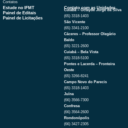
Contatos
Estude no IFMT
Contato com as Unidades
Cuiabá – Octayde Jorge da Silva
Painel de Editais
(65) 3318-1403
Painel de Licitações
São Vicente
(65) 3341-2100
Cáceres – Professor Olegário
Baldo
(65) 3221-2600
Cuiabá – Bela Vista
(65) 3318-5100
Pontes e Lacerda – Fronteira
Oeste
(65) 3266-8241
Campo Novo do Parecis
(65) 3318-1403
Juína
(66) 3566-7300
Confresa
(66) 3564-2600
Rondonópolis
(66) 3427-2305