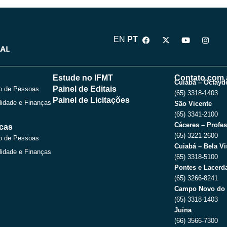
F
X
Y
I
EN
PT
a
-
o
n
c
t
u
s
e
w
t
t
b
i
u
a
o
t
b
g
Estude no IFMT
Contato com 
o
t
e
r
Cuiabá – Octayde
Painel de Editais
o de Pessoas
k
e
a
(65) 3318-1403
r
m
Painel de Licitações
lidade e Finanças
São Vicente
(65) 3341-2100
Cáceres – Profes
icas
(65) 3221-2600
o de Pessoas
Cuiabá – Bela Vi
lidade e Finanças
(65) 3318-5100
Pontes e Lacerda
(65) 3266-8241
Campo Novo do 
(65) 3318-1403
Juína
(66) 3566-7300