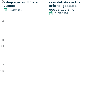
o o
integração no II Sarau
com debates sobre
Junino
crédito, gestão e
cooperativismo
02/07/2026
01/07/2026
cia
uam
omo
 e
 da