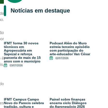
Notícias em destaque
ada
mo.
ção
or
IFMT forma 30 novos
Podcast Além do Muro
técnicos em
estreia terceiro episódio
Agropecuária em
com participação do
Sapezal e reforça
arte-educador Van César
parceria de mais de 15
o é
02/07/2026
anos com o município
s,
03/07/2026
 do
IFMT Campus Campo
Painel sobre finanças
res
Novo do Parecis celebra
encerra ciclo Diálogos
tradição, cultura e
do Agronegócio 2026