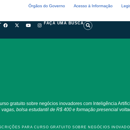
Órgãos do Governo
Acesso à Informação
Legi
F
X
Y
I
S
FAÇA UMA BUSCA
T
a
-
o
n
e
c
t
u
s
a
e
w
t
t
r
b
i
u
a
c
o
t
b
g
h
o
t
e
r
k
e
a
r
m
so gratuito sobre negócios inovadores com Inteligência Artific
as, bolsa estudantil de R$ 400 e formação presencial voltada
SCRIÇÕES PARA CURSO GRATUITO SOBRE NEGÓCIOS INOVADOR