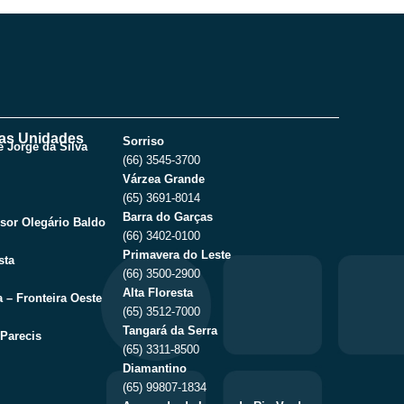
as Unidades
Sorriso
 Jorge da Silva
(66) 3545-3700
Várzea Grande
(65) 3691-8014
Barra do Garças
sor Olegário Baldo
(66) 3402-0100
Primavera do Leste
sta
(66) 3500-2900
Alta Floresta
 – Fronteira Oeste
(65) 3512-7000
Tangará da Serra
Parecis
(65) 3311-8500
Diamantino
(65) 99807-1834