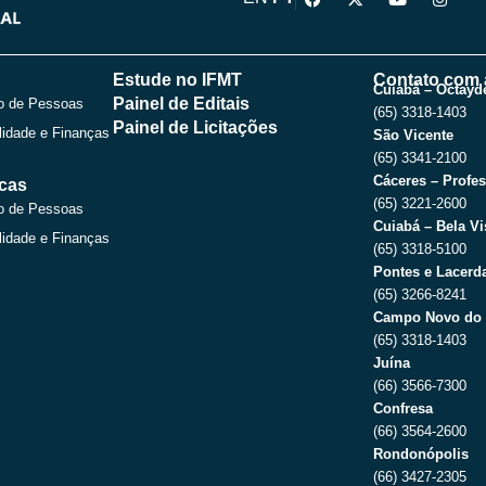
a
-
o
n
c
t
u
s
e
w
t
t
b
i
u
a
o
t
b
g
Estude no IFMT
Contato com 
o
t
e
r
Cuiabá – Octayde
Painel de Editais
o de Pessoas
k
e
a
(65) 3318-1403
r
m
Painel de Licitações
lidade e Finanças
São Vicente
(65) 3341-2100
Cáceres – Profes
icas
(65) 3221-2600
o de Pessoas
Cuiabá – Bela Vi
lidade e Finanças
(65) 3318-5100
Pontes e Lacerda
(65) 3266-8241
Campo Novo do 
(65) 3318-1403
Juína
(66) 3566-7300
Confresa
(66) 3564-2600
Rondonópolis
(66) 3427-2305