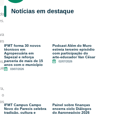
Notícias em destaque
ndo
es.
va
ões
IFMT forma 30 novos
Podcast Além do Muro
técnicos em
estreia terceiro episódio
Agropecuária em
com participação do
Sapezal e reforça
arte-educador Van César
parceria de mais de 15
es,
02/07/2026
anos com o município
que
03/07/2026
a,
r o
sos
IFMT Campus Campo
Painel sobre finanças
Novo do Parecis celebra
encerra ciclo Diálogos
tradição, cultura e
do Agronegócio 2026