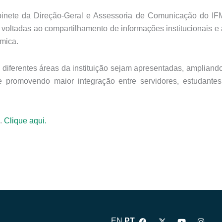
Gabinete da Direção-Geral e Assessoria de Comunicação do I
oltadas ao compartilhamento de informações institucionais e
mica.
 diferentes áreas da instituição sejam apresentadas, ampliand
 e promovendo maior integração entre servidores, estudante
o.
Clique aqui.
F
X
Y
I
EN
PT