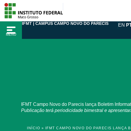
Ir
para
o
IFMT | CAMPUS CAMPO NOVO DO PARECIS
EN
P
conteúdo
MENU
IFMT Campo Novo do Parecis lança Boletim Informat
Publicação terá periodicidade bimestral e apresenta
INÍCIO
»
IFMT CAMPO NOVO DO PARECIS LANÇA 