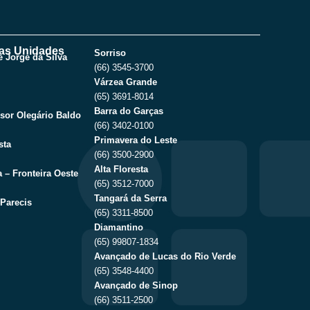
as Unidades
Sorriso
 Jorge da Silva
(66) 3545-3700
Várzea Grande
(65) 3691-8014
Barra do Garças
sor Olegário Baldo
(66) 3402-0100
Primavera do Leste
sta
(66) 3500-2900
Alta Floresta
 – Fronteira Oeste
(65) 3512-7000
Tangará da Serra
Parecis
(65) 3311-8500
Diamantino
(65) 99807-1834
Avançado de Lucas do Rio Verde
(65) 3548-4400
Avançado de Sinop
(66) 3511-2500