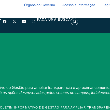
Órgãos do Governo
Acesso à Informação
Legi
F
X
Y
I
S
FAÇA UMA BUSCA
T
a
-
o
n
e
c
t
u
s
a
e
w
t
t
r
b
i
u
a
c
o
t
b
g
h
o
t
e
r
k
e
a
r
m
ivo de Gestão para ampliar transparência e aproximar comun
rá as ações desenvolvidas pelos setores do campus, fortalecend
BOLETIM INFORMATIVO DE GESTÃO PARA AMPLIAR TRANSPARÊ