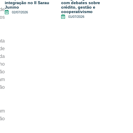
integração no II Sarau
com debates sobre
Junino
crédito, gestão e
 de
cooperativismo
02/07/2026
dos
01/07/2026
nta
ade
 da
lho
ção
çam
ção
 um
ção