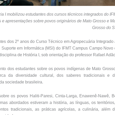
ria I mobilizou estudantes dos cursos técnicos integrados do I
e apresentações sobre povos originários de Mato Grosso e M
Grosso do S
tes dos 2º anos do Curso Técnico em Agropecuária Integrado
 Suporte em Informática (MSI) do IFMT Campus Campo Novo 
sciplina de História I, sob orientação do professor Rafael Adão
ento dos estudantes sobre os povos indígenas de Mato Gross
a da diversidade cultural, dos saberes tradicionais e d
da sociedade brasileira.
sobre os povos Haliti-Paresi, Cinta-Larga, Enawenê-Nawê, 
as abordados estiveram a história, as línguas, os territórios
ntos tradicionais, as práticas agrícolas, a culinária, além 