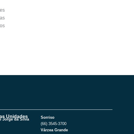
es
as
 os
as Unidades
Sorriso
 Jorge da Silva
(66) 3545-3700
Várzea Grande