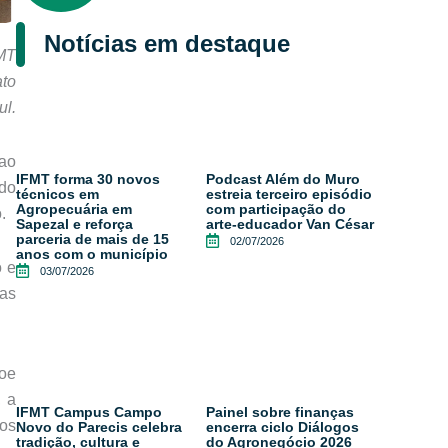
Notícias em destaque
FMT
ato
ul.
 ao
IFMT forma 30 novos
Podcast Além do Muro
do
técnicos em
estreia terceiro episódio
Agropecuária em
com participação do
.
Sapezal e reforça
arte-educador Van César
parceria de mais de 15
02/07/2026
anos com o município
o e
03/07/2026
as
Boe
, a
IFMT Campus Campo
Painel sobre finanças
dos
Novo do Parecis celebra
encerra ciclo Diálogos
tradição, cultura e
do Agronegócio 2026