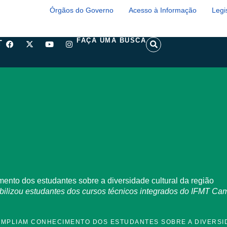
Órgãos do Governo
Acesso à Informação
Legi
F
X
Y
I
S
FAÇA UMA BUSCA
T
a
-
o
n
e
c
t
u
s
a
e
w
t
t
r
b
i
u
a
c
o
t
b
g
h
o
t
e
r
k
e
a
r
m
nto dos estudantes sobre a diversidade cultural da região
 mobilizou estudantes dos cursos técnicos integrados do IFMT 
AMPLIAM CONHECIMENTO DOS ESTUDANTES SOBRE A DIVERSI