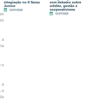
integração no II Sarau
com debates sobre
Junino
crédito, gestão e
cooperativismo
02/07/2026
as
01/07/2026
aos
 a
 na
e o
a a
, a
ida