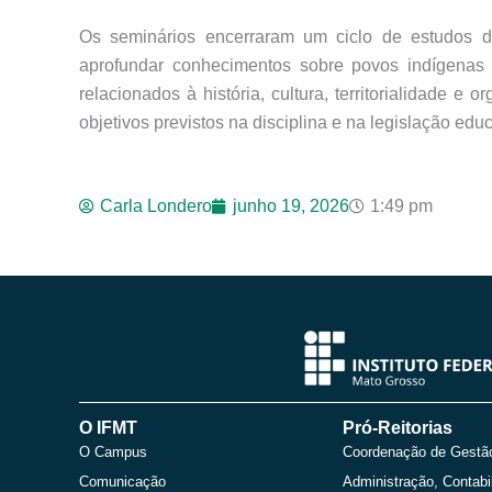
Os seminários encerraram um ciclo de estudos de
aprofundar conhecimentos sobre povos indígenas 
relacionados à história, cultura, territorialidade
objetivos previstos na disciplina e na legislação edu
Carla Londero
junho 19, 2026
1:49 pm
O IFMT
Pró-Reitorias
O Campus
Coordenação de Gestã
Comunicação
Administração, Contabi